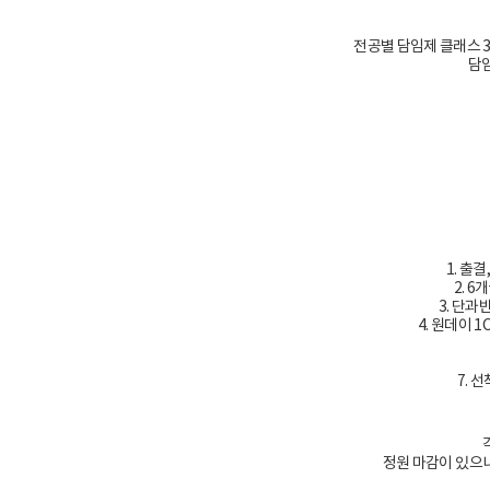
전공별 담임제 클래스 3과
담임
1. 출
2. 
3. 단과
4. 원데이 1
7. 
정원 마감이 있으