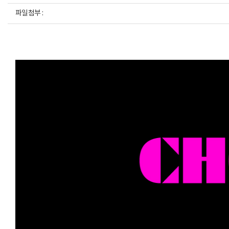
파일첨부 :