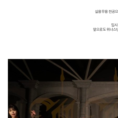
실용무용 전공으
입시
앞으로도 위너스