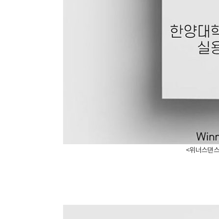
<위너스댄스학