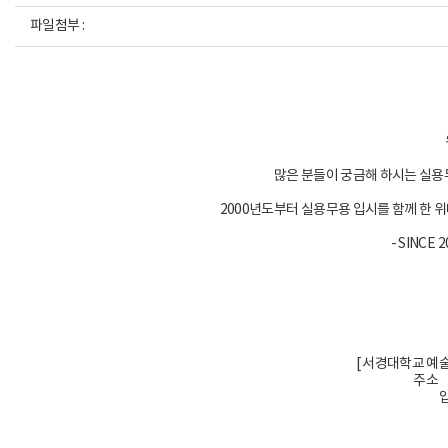
파일첨부 :
많은 분들이 궁금해 하시는 실
2000년도부터 실용무용 입시를 함께 한
- SINCE 
[ 서경대학교 예
주소 
입