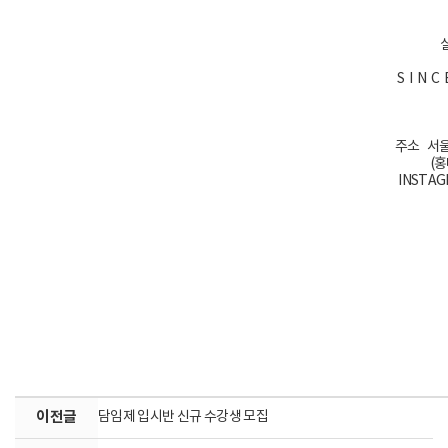
S I N 
주소 서울
(
INSTAG
이전글
담임제 입시반 신규 수강생 모집