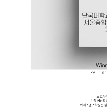
​<위너스댄스
스트릿댄
가장 이상적
위너스댄스학원은 실용