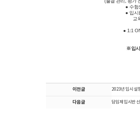
(
출결 관리
,
평가 
●
수험
●
입시
교
●
1:1 
※
입시
이전글
2023년 입시 
다음글
담임제 입시반 신