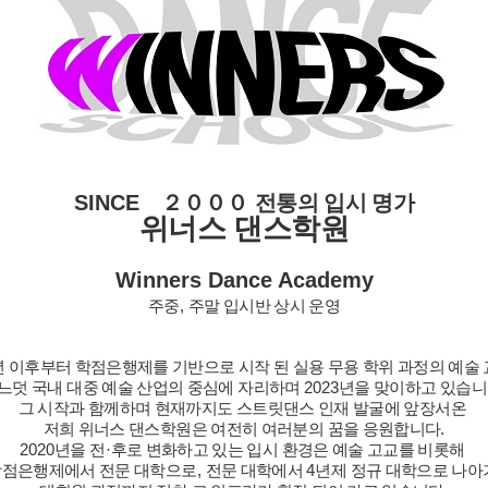
SINCE
２０００
전통의 입시 명가
위너스 댄스학원
Winners Dance Academy
주중
,
주말 입시반 상시 운영
년 이후부터 학점은행제를 기반으로 시작 된 실용 무용 학위 과정의 예술
느덧 국내 대중 예술 산업의 중심에 자리하며
2023
년을 맞이하고 있습
그 시작과 함께하며 현재까지도 스트릿댄스 인재 발굴에 앞장서온
저희 위너스 댄스학원은 여전히 여러분의 꿈을 응원합니다
.
2020
년을 전
·
후로 변화하고 있는 입시 환경은 예술 고교를 비롯해
학점은행제에서 전문 대학으로
,
전문 대학에서
4
년제 정규 대학으로 나