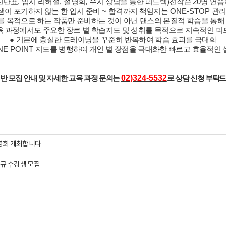
진단표
,
입시 리허설
,
설명회
,
수시 상담을 통한 피드백
)
선착순
20
명 연
생이 포기하지 않는 한 입시 준비
~
합격까지 책임지는
ONE-STOP
관리
를 목적으로 하는 작품만 준비하는 것이 아닌 댄스의 본질적 학습을 통해
육 과정에서도 주요한 장르 별 학습지도 및 성취를 목적으로 지속적인 피
●
기본에 충실한 트레이닝을 꾸준히 반복하여 학습 효과를 극대화
ONE POINT
지도를 병행하여 개인 별 장점을 극대화한 빠르고 효율적인 
02)324-5532
반 모집 안내 및 자세한 교육 과정 문의는
로 상담 신청 부탁
설명회 개최합니다
규 수강생 모집