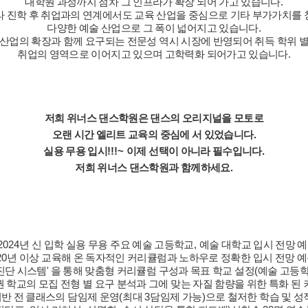
대학원 과정까지 점차 그 인프라가 확장 되어 가고 있습니다
.
라 진학 후 취업과의 연계에서도 교육 산업을 중심으로 기타 부가가치를
다양한 예술 산업으로 그 폭이 넓어지고 있습니다
.
 산업의 확장과 함께 요구되는 전문성 역시 시장에 반영되어 취득 학위 
취업의 영역으로 이어지고 있으며 고학력화 되어가고 있습니다
.
저희 위너스 댄스학원은 댄스의 오리지널을 모토로
오랜 시간 엘리트 교육의 중심에 서 있었습니다
.
실용 무용 입시
!!!~
이제 선택이 아니라 필수입니다
.
저희 위너스 댄스학원과 함께하세요
.
2024
년 신 입학 실용 무용 주요 예술 고등학교
,
예술 대학교 입시 전망 
20
년 이상 교육해 온 독자적인 커리큘럼과 노하우로 정확한 입시 전망 
진단 시스템'
을 통해 맞춤형 커리큘럼 구성과 목표 학교 설정
(
예술 고등
 학교의 모집 전형 별 요구 분석과 그에 맞는 자질 함량을 위한 특화 된
반 전 클래스의 담임제 운영
(
최대
3
담임제 가능
)
으로 철저한 학습 및 성