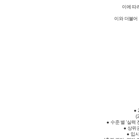
이에 따
이와 더불어
●
(
●
수준 별 '
실력 
●
상위권
●
입시