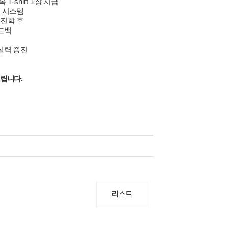
습복
T-shirt 1
장 지급
 시스템
 진학 후
드백
실력 증진
드립니다
.
리스트