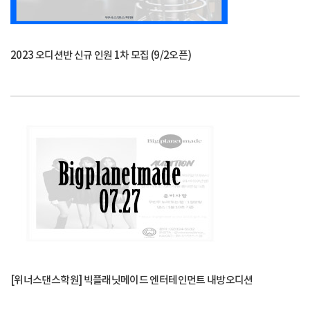
2023 오디션반 신규 인원 1차 모집 (9/2오픈)
[위너스댄스학원] 빅플래닛메이드 엔터테인먼트 내방오디션