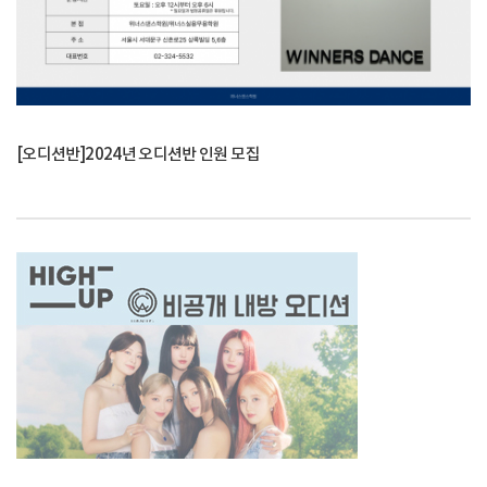
[오디션반]2024년 오디션반 인원 모집