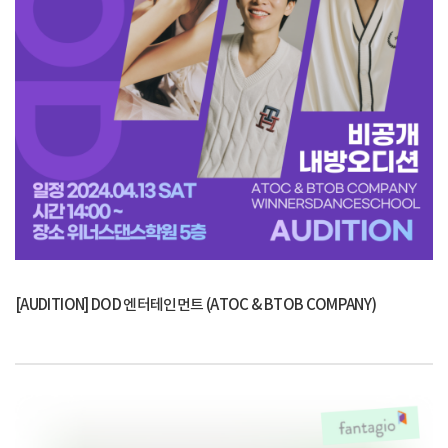
[AUDITION] DOD 엔터테인먼트 (ATOC & BTOB COMPANY)