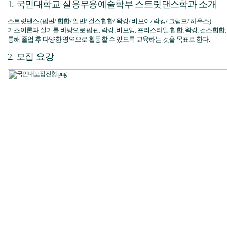
1. 국민대학교 실용무용예술학부 스트릿댄스학과 소개
스트릿댄스 (팝핀/ 힙합/ 얼반/ 걸스힙합/ 왁킹/ 비보이/ 락킹/ 크럼프/ 하우스)
기초이론과 실기를 바탕으로 팝핀, 락킹, 비보잉, 프리스타일 힙합, 왁킹, 걸스힙합
통해 졸업 후 다양한 영역으로 활동할 수 있도록 교육하는 것을 목표로 한다.
2. 모집 요강