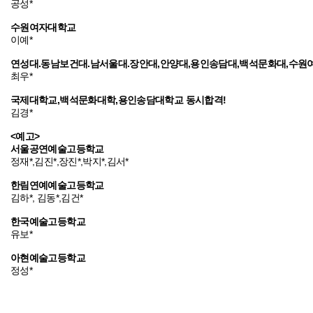
공성*
수원여자대학교
이예*
연성대.동남보건대.남서울대.장안대,안양대,용인송담대,백석문화대,수원여
최우*
국제대학교,백석문화대학,용인송담대학교 동시합격!
김경*
<예고>
서울공연예술고등학교
정재*,김진*,장진*,박지*,김서*
한림연예예술고등학교
김하*, 김동*,김건*
한국예술고등학교
유보*
아현예술고등학교
정성*