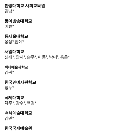
한양대학교 사회교육원
김남*
동아방송대학교
이효*
동서울대학교
옹성*,권예*
서일대학교
신재*, 안지*, 손주*, 이동*, 박미*, 홍은*
백제예술대학교
김귀*
한국연예사관학교
장누*
국제대학교
차주*, 강수*, 백경*
백석예술대학교
김민*
한국국제예술원