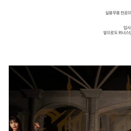
실용무용 전공으
입시
앞으로도 위너스