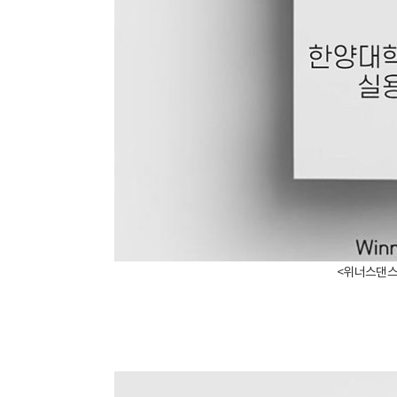
<위너스댄스학