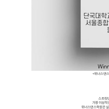
​<위너스댄스
스트릿댄
가장 이상적
위너스댄스학원은 실용