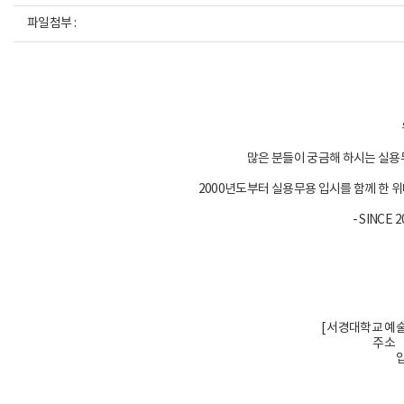
파일첨부 :
많은 분들이 궁금해 하시는 실
2000년도부터 실용무용 입시를 함께 한
- SINCE 
[ 서경대학교 예
주소 
입