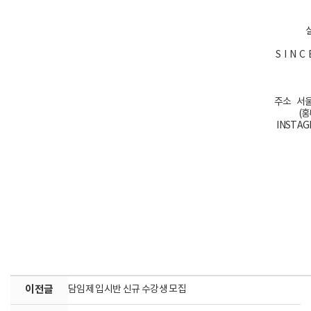
S I N 
주소 서울
(
INSTAG
이전글
담임제 입시반 신규 수강생 모집