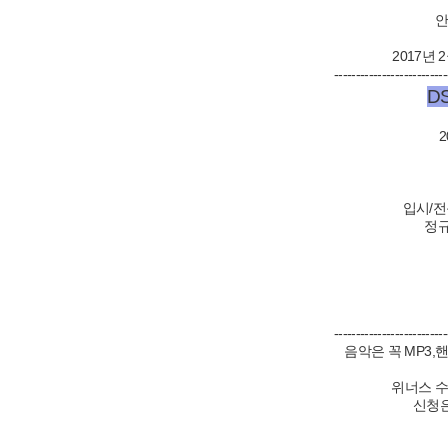
안
2017년 
--------------------------
D
20
입시/전문
정규반
--------------------------
음악은 꼭 MP3,
위너스 수
신청은