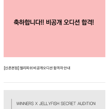
[신촌본점] 젤리피쉬 비공개오디션 합격자 안내