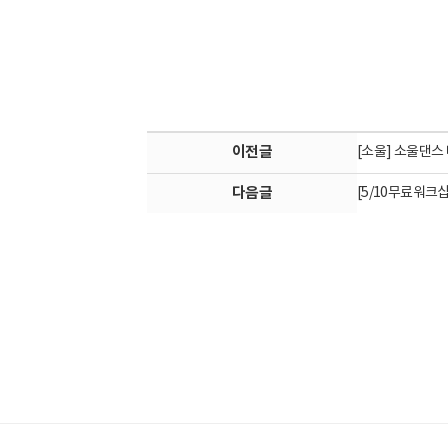
이전글
[소울] 소울댄스
다음글
[5/10무료워크샵