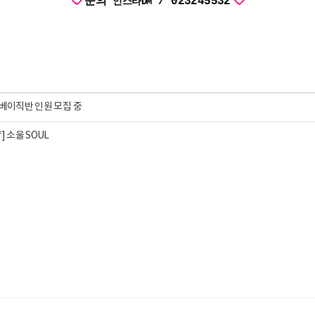
문의
/ 023245532
인스타DM
 베이직반 인원 모집 중
] 소울 SOUL