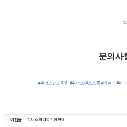
신
문의사항 
#위너스댄스학원
#위너스댄스스쿨
#빅파티
#파
이전글
위너스 파티업 신청 안내