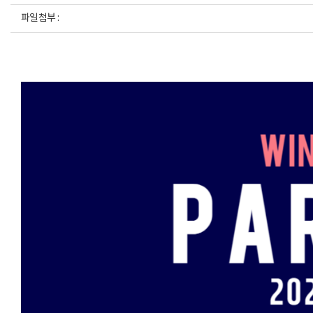
파일첨부 :