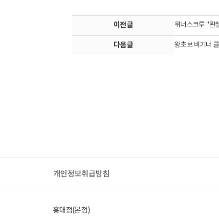
이전글
위너스크루 "콴첼
다음글
왕초보 비기너 
개인정보취급방침
홍대점(본점)