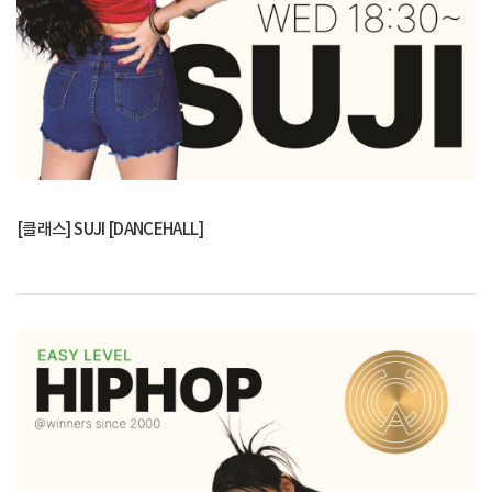
[클래스] SUJI [DANCEHALL]