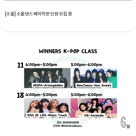
[소울] 소울댄스 베이직반 인원 모집 중