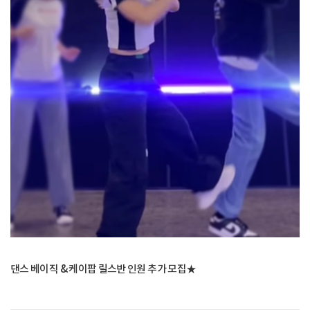
댄스 베이직 & 케이팝 릴스반 인원 추가 모집★