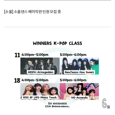
[소울] 소울댄스 베이직반 인원 모집 중