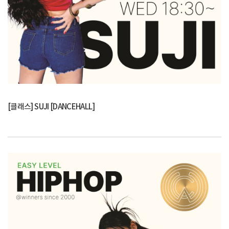
[클래스] SUJI [DANCEHALL]