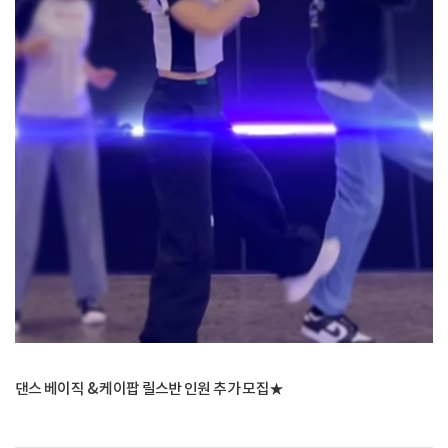
댄스 베이직 & 케이팝 릴스반 인원 추가 모집★