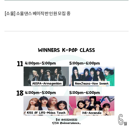
[소울] 소울댄스 베이직반 인원 모집 중