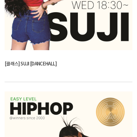
[클래스] SUJI [DANCEHALL]