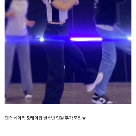
댄스 베이직 & 케이팝 릴스반 인원 추가 모집★