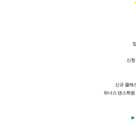
정
신청
신규 클래
위너스 댄스학원 
▶