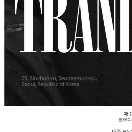
매주
트렌디
매주 토요