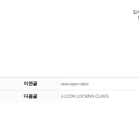
입
이전글
new open class
다음글
J-LCOK LOCKING CLASS