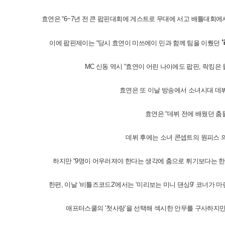
효연은 “6~7년 전 큰 팝핀대회에 게스트로 무대에 서고 배틀대회에
이에 팝핀제이는 “당시 효연이 미쓰에이 민과 함께 팀을 이뤘던
MC 신동 역시 “효연이 어린 나이에도 팝핀, 락킹은
효연은 또 이날 방송에서 소녀시대 데
효연은 “데뷔 전에 배웠던 춤
데뷔 후에는 소녀 콘셉트의 원피스 의
하지만 “9명이 어우러져야 한다는 생각에 춤으로 튀기보다는 한
한편, 이날 ‘비틀즈코드2’에서는 ‘미리보는 미니 댄싱9’ 코너가 
애프터스쿨의 ‘첫사랑’을 선택해 섹시한 안무를 구사하지만 