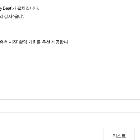
Beat'가 펼쳐집니다.
강자 '올티',
흑백 사진' 촬영 기회를 우선 제공합니
시
리스트