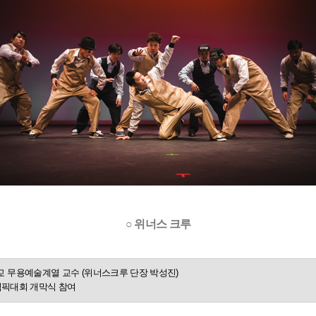
○ 위너스 크루
 무용예술계열 교수 (위너스크루 단장 박성진)
럴림픽대회 개막식 참여