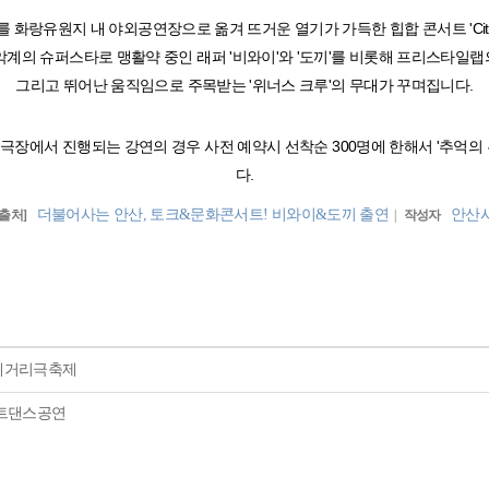
 화랑유원지 내 야외공연장으로 옮겨 뜨거운 열기가 가득한 힙합 콘서트 'City 
악계의 슈퍼스타로 맹활약 중인 래퍼 '비와이'와 '도끼'를 비롯해 프리스타일랩의 
그리고 뛰어난 움직임으로 주목받는 '위너스 크루'의 무대가 꾸며집니다.
극장에서 진행되는 강연의 경우 사전 예약시 선착순 300명에 한해서 '추억의 
다.
더불어사는 안산, 토크&문화콘서트! 비와이&도끼 출연
안산
[출처]
|
작성자
제거리극축제
리트댄스공연