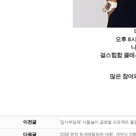
오후 8
니
걸스힙합 클래스
많은 참여
이전글
'집사부일체' 사물놀이 글로벌 프로젝트 돌
다음글
‘2018 평창 동계패럴림픽 대회’, 개막식 성