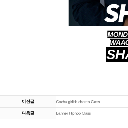
MONDA
WAAC
SH
이전글
Gachu girlish choreo Class
다음글
Banner Hiphop Class