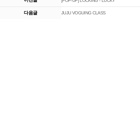
[POP-UP] LOCKING - LUCKY
다음글
JUJU VOGUING CLASS