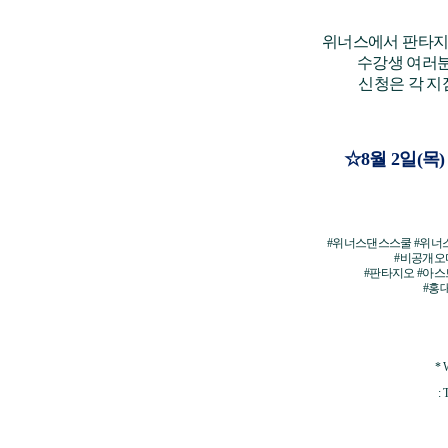
위너스에서 판타지
수강생 여러분
신청은 각 지
☆8월 2일(목
#위너스댄스스쿨 #위너
#비공개오
#판타지오
#아스
#홍
* 
: 