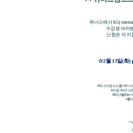
위너스에서 KQ enter
수강생 여러분
신청은 각 지
☆2월 13일(화)
#위너스댄스스쿨 #위너
#비공개오디션
#KQ
#블락비 
#홍
* 
: 