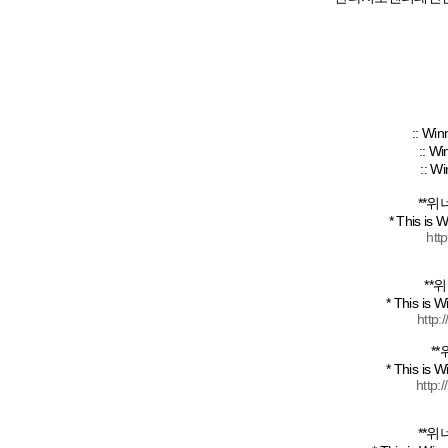
:: Wi
:: W
:: W
**
* This is W
​
htt
**
* This is W
http:
*
* This is W
http:
**