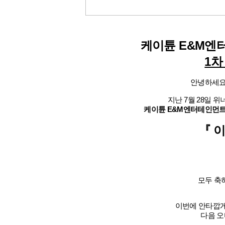
케이튠 E&M
엔
1차
안녕하세요
지난 7월 28일 
케이튠 E&M엔터테인먼
『 이
모두 축하
이번에 안타깝
다음 오