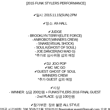
[2015 FUNK STYLERS PERFORMANCE]
✔일시: 2015.11.15(SUN) 2PM
✔장소: AX-HALL
✔JUDGE
- BROOKLYN TERRY(ELITE FORCE)
- ANIROBOT(WINNERS CREW)
- SNAKE(VISUAL SHOCK)
- SOUL K(GHOST OF SOUL)
- JOE.DANCER(NO MAD G)
*추가로 심사위원 섭외 예정
✔DJ: JOO POP
✔MC: MC GO
✔GUEST: GHOST OF SOUL
WINNERS CREW
*추가 GUEST 섭외 예정
✔시상
- WINNER: 상금 200만원 + FUNKSTYLERS 2016 FINAL GUEST
- 2nd PLACE: 상금 100만원
✔참가부문: 장르 불문 ALL STYLE
연곡 시간제한: 3분 30초(11월 10일까지 flowmaker.event@gmail.com 으로 