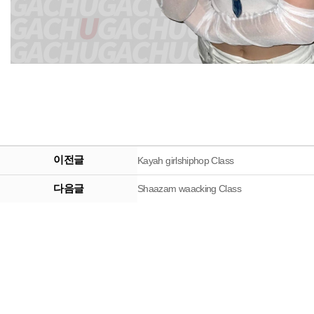
이전글
Kayah girlshiphop Class
다음글
Shaazam waacking Class