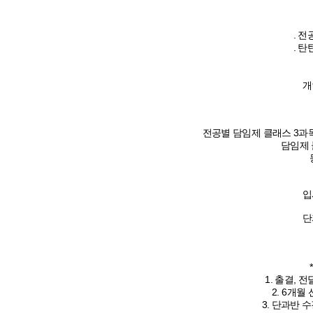
. 
. 
개
전공별 담임제 클래스 3과목 
담임제 
입
단
1. 출결,
2. 6개월
3. 단과반 수