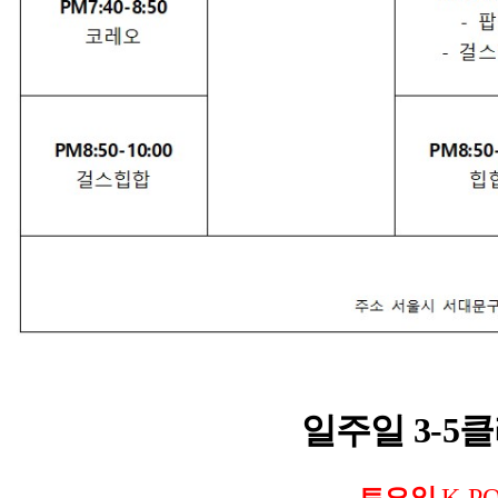
일주일 3-5클
토요일
K-P