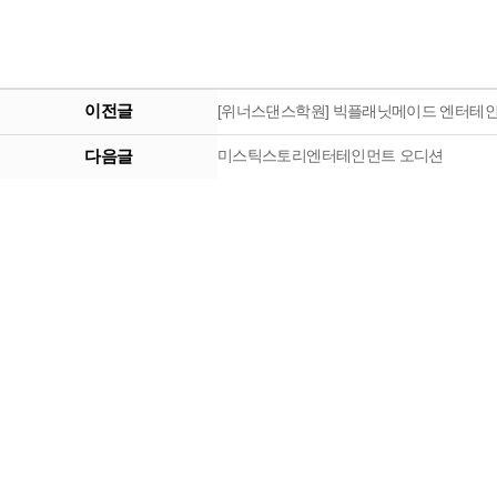
이전글
[위너스댄스학원] 빅플래닛메이드 엔터테
다음글
미스틱스토리엔터테인먼트 오디션