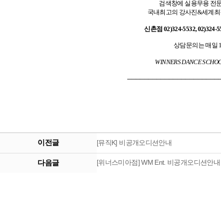
검색창에 실용무용 전문
국내최고의 강사진&세계최강
신촌점 02)324-5532, 02)324-5
상담문의는 매일 1
WINNERS DANCE SCHO
──────────────────────
이전글
[뮤직K] 비공개오디션안내
다음글
[위너스미아점] WM Ent. 비공개오디션안내 ( 1