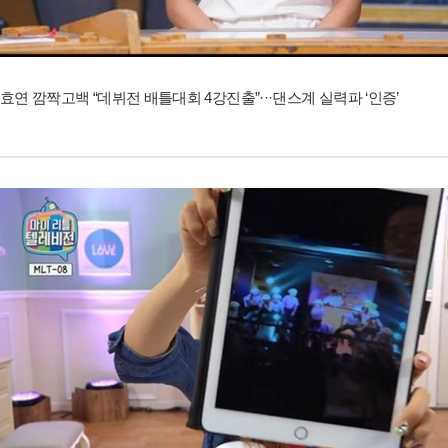
효연 깜짝고백 “데뷔전 배틀대회 4강진출”···댄스계 실력파 ‘인증’