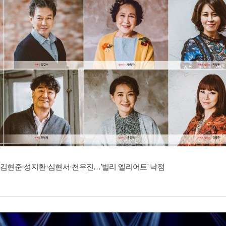
김현준·성지환·심현서·천우진…'빌리 엘리어트' 낙점