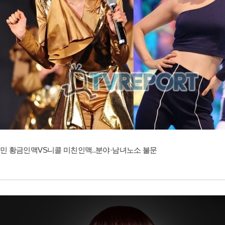
민 황금인맥VS니콜 미친인맥..분야·남녀노소 불문