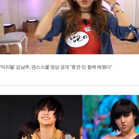
'마리텔' 김남주, 댄스스쿨 영상 공개 "효연·민 함께 배웠다"