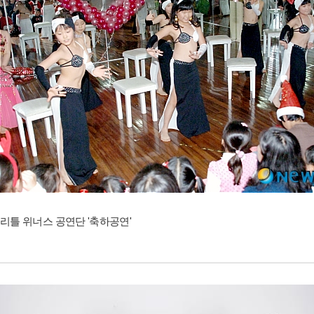
리틀 위너스 공연단 '축하공연'