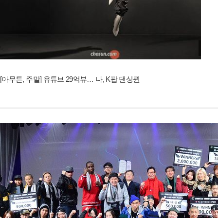
[아무튼, 주말] 유튜브 29억뷰… 나, K팝 댄싱퀸