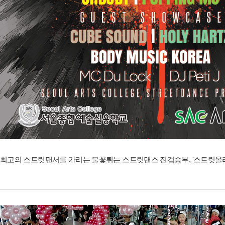
최고의 스트릿댄서를 가리는 불꽃튀는 스트릿댄스 진검승부, '스트릿올라운드