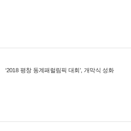
‘2018 평창 동계패럴림픽 대회’, 개막식 성화