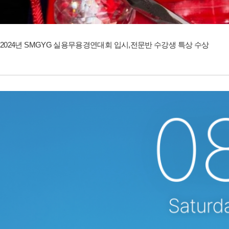
2024년 SMGYG 실용무용경연대회 입시,전문반 수강생 특상 수상