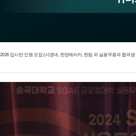
2026 입시반 인원 모집 (서경대, 한양에리카, 한림 외 실용무용과 합격생