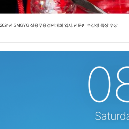
2024년 SMGYG 실용무용경연대회 입시,전문반 수강생 특상 수상