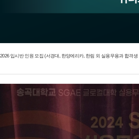
2026 입시반 인원 모집 (서경대, 한양에리카, 한림 외 실용무용과 합격생