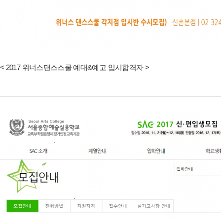
< 2017 위너스댄스스쿨 예대&예고 입시합격자 >