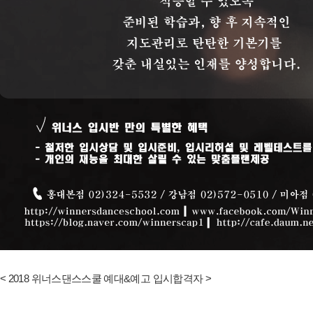
< 2018 위너스댄스스쿨 예대&예고 입시합격자 >