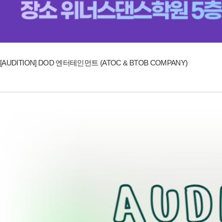
[AUDITION] DOD 엔터테인먼트 (ATOC & BTOB COMPANY)