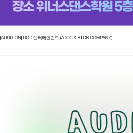
[AUDITION] DOD 엔터테인먼트 (ATOC & BTOB COMPANY)