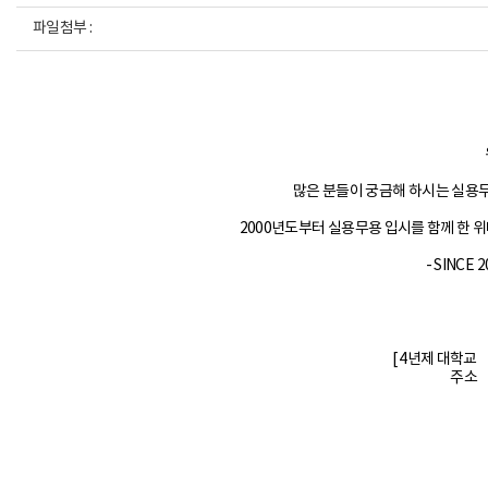
파일첨부 :
많은 분들이 궁금해 하시는 실용
2000년도부터 실용무용 입시를 함께 한
- SINCE 
[ 4년제 대학교
주소 