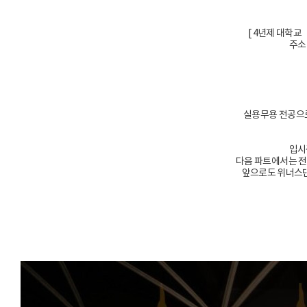
[ 4년제 대학
주소
실용무용 전공으
입시
다음 파트에서는 전
앞으로도 위너스