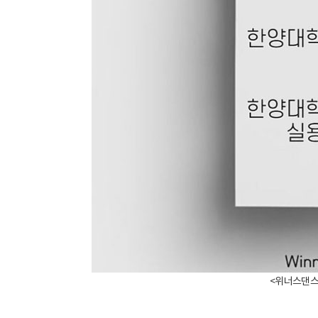
<위너스댄스학