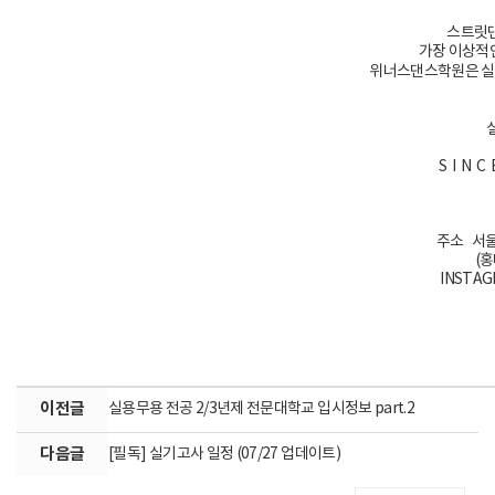
스트릿댄
가장 이상적
위너스댄스학원은 실용
S I N 
주소 서울
(
INSTAG
이전글
실용무용 전공 2/3년제 전문대학교 입시정보 part.2
다음글
[필독] 실기고사 일정 (07/27 업데이트)