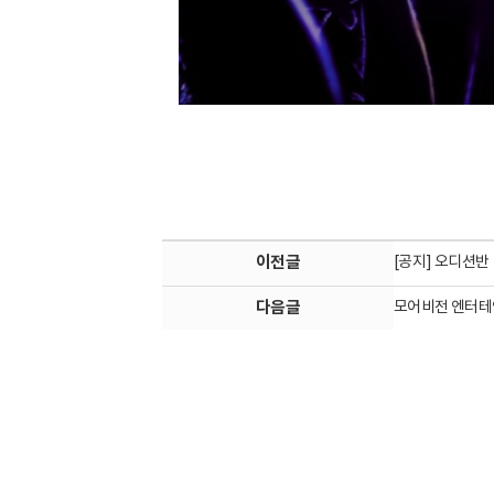
이전글
[공지] 오디션반
다음글
모어비전 엔터테