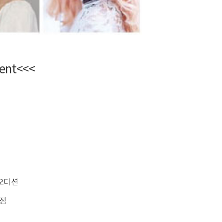
ent<<<
오디션
아점