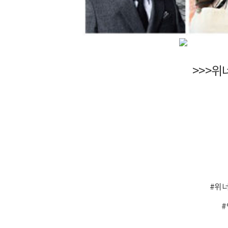
>>>위너
#위
#