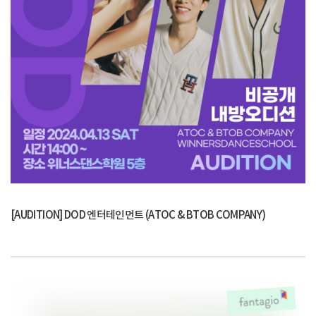
[AUDITION] DOD 엔터테인먼트 (ATOC & BTOB COMPANY)