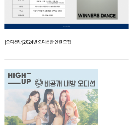
[오디션반]2024년 오디션반 인원 모집