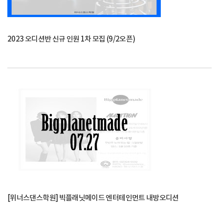
2023 오디션반 신규 인원 1차 모집 (9/2오픈)
[위너스댄스학원] 빅플래닛메이드 엔터테인먼트 내방오디션