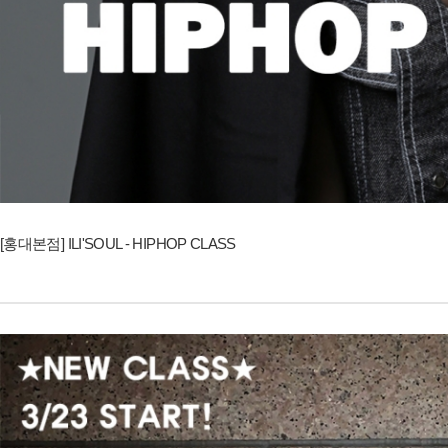
[홍대본점] ILI'SOUL - HIPHOP CLASS