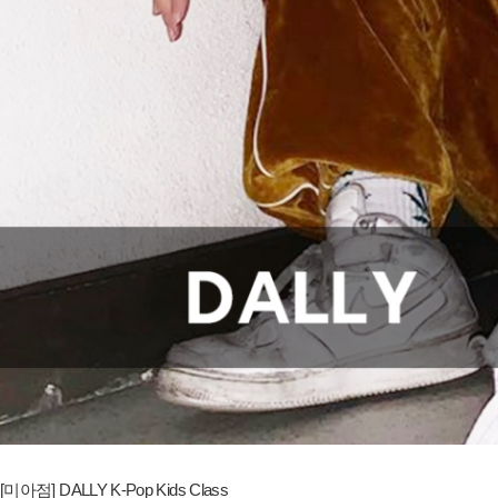
[미아점] DALLY K-Pop Kids Class