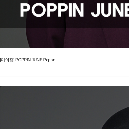
[미아점] POPPIN JUNE Poppin