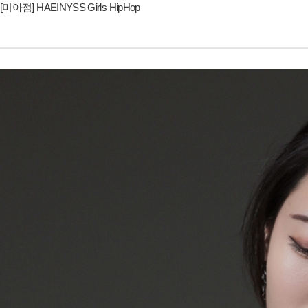
[미아점] HAEINYSS Girls HipHop