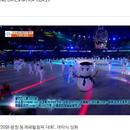
‘2018 평창 동계패럴림픽 대회’, 개막식 성화