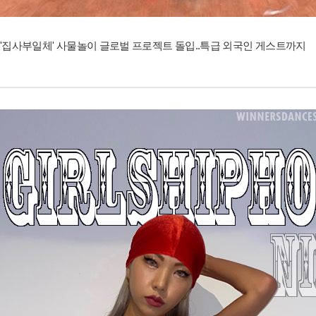
'집사부일체' 사물놀이 글로벌 프로젝트 돌입..특급 외국인 게스트까지