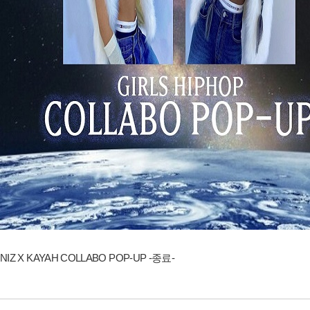
NIZ X KAYAH COLLABO POP-UP -종료-