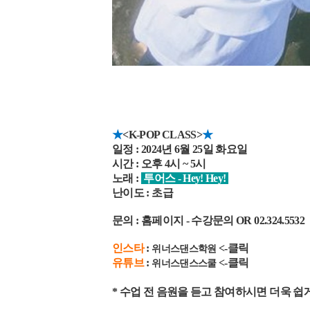
★
<
K-POP CLASS>
★
일정 : 2024년 6월 25일 화요일
시간 : 오후 4시 ~ 5시
노래 :
투어스 - Hey! Hey!
난이도 : 초급
문의 : 홈페이지 - 수강문의 OR 02.324.5532
인스타
:
<-클릭
위너스댄스학원
유튜브
:
<-클릭
위너스댄스스쿨
* 수업 전 음원을 듣고 참여하시면 더욱 쉽게