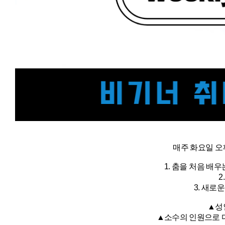
매주 화요일 오후
1. 춤을 처음 배
2
3. 새로
▲성인
▲소수의 인원으로 