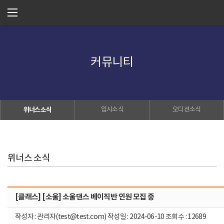
커뮤니티
위너스소식
입시소식
오디션소식
위너스 소식
[클래스] [소울] 소울댄스 베이직반 인원 모집 중
작성자 : 관리자(test@test.com) 작성일 : 2024-06-10 조회수 : 12689