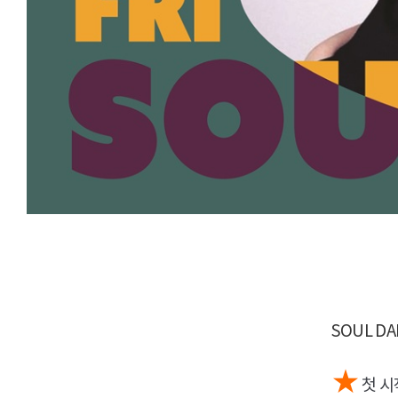
SOUL D
★
첫 시