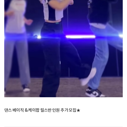
댄스 베이직 & 케이팝 릴스반 인원 추가 모집★