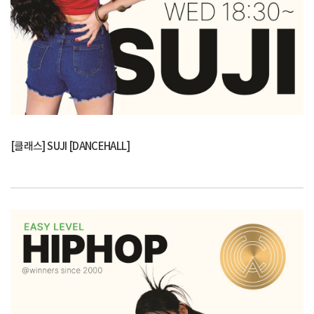
[클래스] SUJI [DANCEHALL]