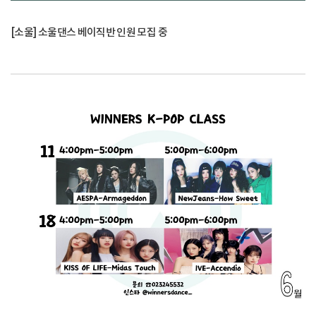
[소울] 소울댄스 베이직반 인원 모집 중